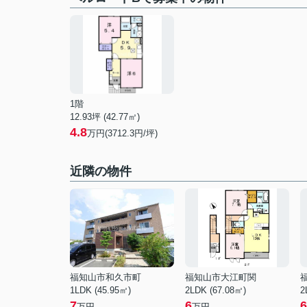
1階
12.93坪 (42.77㎡)
4.8
万円(3712.3円/坪)
近隣の物件
福知山市和久市町
福知山市大江町関
1LDK (45.95㎡)
2LDK (67.08㎡)
2
7
6
6
万円
万円