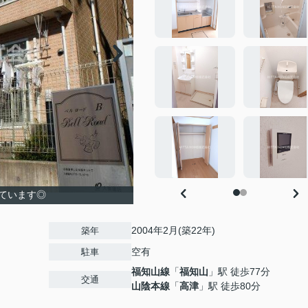
ています◎
2004年2月(築22年)
築年
空有
駐車
福知山線
「
福知山
」駅 徒歩77分
交通
山陰本線
「
高津
」駅 徒歩80分