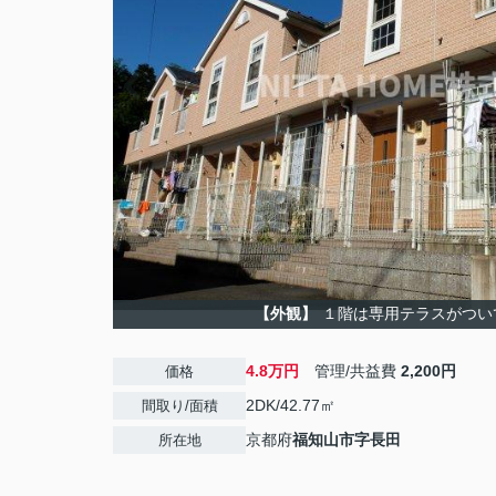
【外観】
１階は専用テラスがつい
4.8万円
管理/共益費
2,200円
価格
2DK/42.77㎡
間取り/面積
京都府
福知山市
字長田
所在地