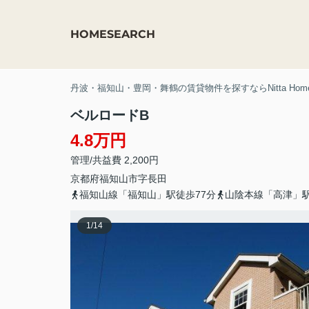
HOME
SEARCH
丹波・福知山・豊岡・舞鶴の賃貸物件を探すならNitta Hom
ベルロードB
4.8万円
管理/共益費 2,200円
京都府
福知山市
字長田
福知山線「福知山」駅徒歩77分
山陰本線「高津」駅
1
/
14