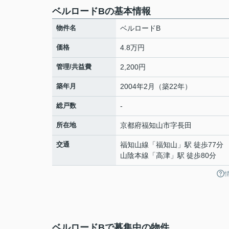
ベルロードBの基本情報
物件名
ベルロードB
価格
4.8万円
管理/共益費
2,200円
築年月
2004年2月（築22年）
総戸数
-
所在地
京都府
福知山市
字長田
交通
福知山線
「
福知山
」駅 徒歩77分
山陰本線
「
高津
」駅 徒歩80分
ベルロードBで募集中の物件