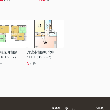
柏原町柏原
丹波市柏原町北中
(101.25㎡)
1LDK (38.58㎡)
5
円
万円
HOME｜ホーム
SING