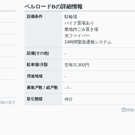
ベルロードBの詳細情報
設備条件
駐輪場
バイク置場あり
敷地内ごみ置き場
光ファイバー
24時間緊急通報システム
設備(その他)
-
駐車場/月額
空有/3,300円
用途地域
-
募集戸数 / 総戸数
- / -
取引態様
仲介
情報の見方
情報